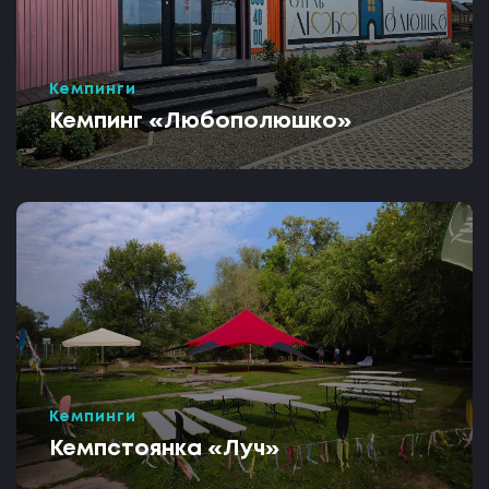
Кемпинги
Кемпинг «Любополюшко»
Кемпинги
Кемпстоянка «Луч»