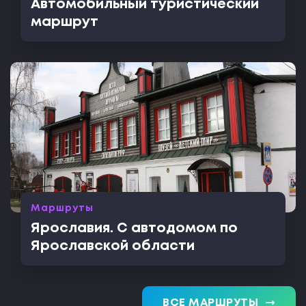
Автомобильный туристический
маршрут
Маршруты
Ярославия. С автодомом по
Ярославской области
trending_flat
ВСЕ МАРШРУТЫ