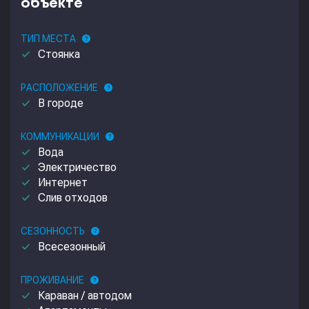
объекте
ТИП МЕСТА
help
done
Стоянка
РАСПОЛОЖЕНИЕ
help
done
В городе
КОММУНИКАЦИИ
help
done
Вода
done
Электричество
done
Интернет
done
Слив отходов
СЕЗОННОСТЬ
help
done
Всесезонный
ПРОЖИВАНИЕ
help
done
Караван / автодом