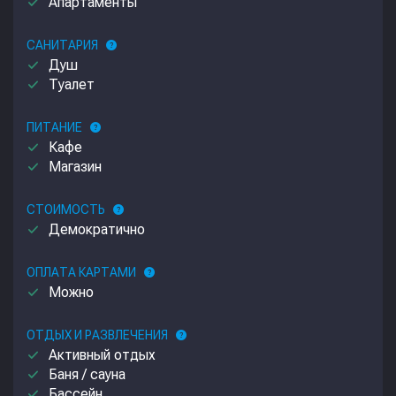
done
Апартаменты
САНИТАРИЯ
help
done
Душ
done
Туалет
ПИТАНИЕ
help
done
Кафе
done
Магазин
СТОИМОСТЬ
help
done
Демократично
ОПЛАТА КАРТАМИ
help
done
Можно
ОТДЫХ И РАЗВЛЕЧЕНИЯ
help
done
Активный отдых
done
Баня / сауна
done
Бассейн