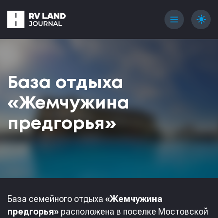
menu
light_mode
База отдыха
«Жемчужина
предгорья»
База семейного отдыха
«Жемчужина
предгорья»
расположена в поселке Мостовской