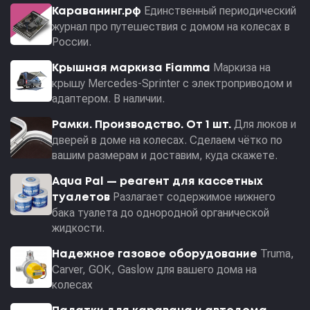
Единственный периодический
Караванинг.рф
журнал про путешествия с домом на колесах в
России.
Маркиза на
Крышная маркиза Fiamma
крышу Mercedes-Sprinter с электроприводом и
адаптером. В наличии.
Для люков и
Рамки. Производство. От 1 шт.
дверей в доме на колесах. Сделаем чётко по
вашим размерам и доставим, куда скажете.
Aqua Pal — pеагент для кассетных
Разлагает содержимое нижнего
туалетов
бака туалета до однородной органической
жидкости.
Truma,
Надежное газовое оборудование
Carver, GOK, Gaslow для вашего дома на
колесах