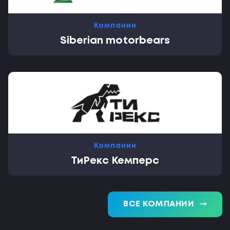
Компании
Siberian motorbears
Компании
ТиРекс Кемперс
trending_flat
ВСЕ КОМПАНИИ