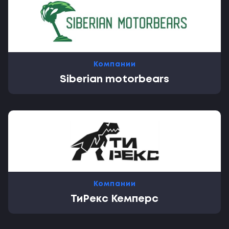
Компании
Siberian motorbears
Компании
ТиРекс Кемперс