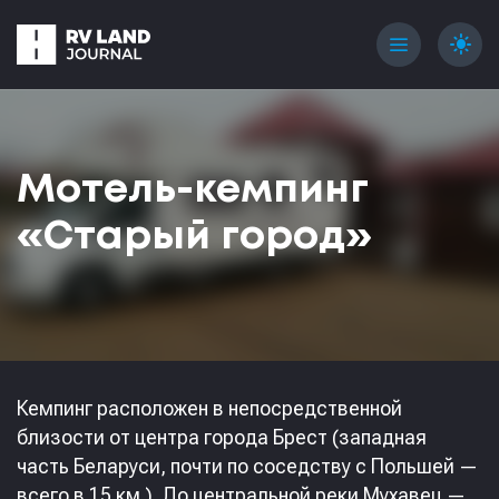
menu
light_mode
Мотель-кемпинг
«Старый город»
Кемпинг расположен в непосредственной
близости от центра города Брест (западная
часть Беларуси, почти по соседству с Польшей —
всего в 15 км.). До центральной реки Мухавец —