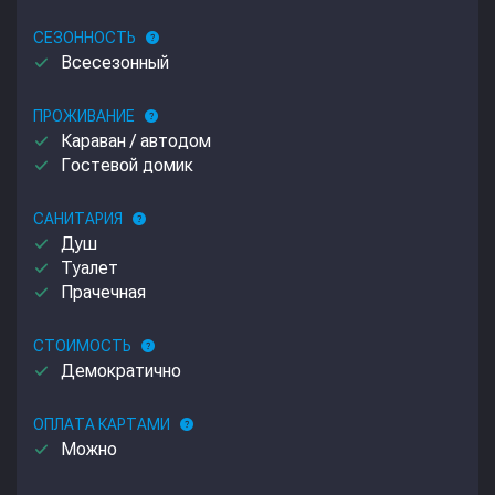
СЕЗОННОСТЬ
help
done
Всесезонный
ПРОЖИВАНИЕ
help
done
Караван / автодом
done
Гостевой домик
САНИТАРИЯ
help
done
Душ
done
Туалет
done
Прачечная
СТОИМОСТЬ
help
done
Демократично
ОПЛАТА КАРТАМИ
help
done
Можно