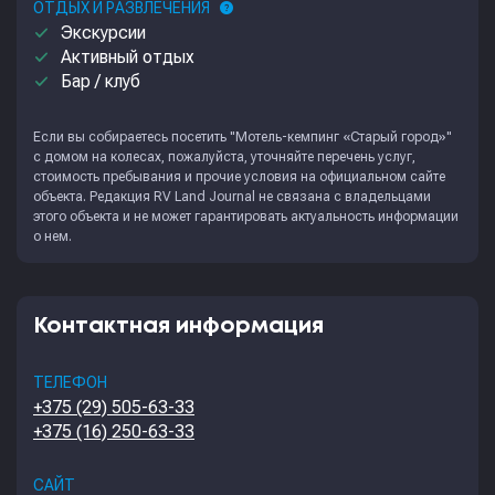
ОТДЫХ И РАЗВЛЕЧЕНИЯ
help
done
Экскурсии
done
Активный отдых
done
Бар / клуб
Если вы собираетесь посетить "Мотель-кемпинг «Старый город»"
с домом на колесах, пожалуйста, уточняйте перечень услуг,
стоимость пребывания и прочие условия на официальном сайте
объекта. Редакция
RV Land Journal
не связана с владельцами
этого объекта и не может гарантировать актуальность информации
о нем.
Контактная информация
ТЕЛЕФОН
+375 (29) 505-63-33
+375 (16) 250-63-33
САЙТ