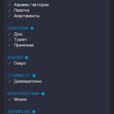
done
Караван / автодом
done
Палатка
done
Апартаменты
САНИТАРИЯ
help
done
Душ
done
Туалет
done
Прачечная
ВОДОЁМ
help
done
Озеро
СТОИМОСТЬ
help
done
Демократично
ОПЛАТА КАРТАМИ
help
done
Можно
АНГЛИЙСКИЙ
help