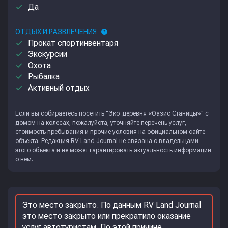
done
Да
ОТДЫХ И РАЗВЛЕЧЕНИЯ
help
done
Прокат спортинвентаря
done
Экскурсии
done
Охота
done
Рыбалка
done
Активный отдых
Если вы собираетесь посетить "Эко-деревня «Оазис Станицы»" с
домом на колесах, пожалуйста, уточняйте перечень услуг,
стоимость пребывания и прочие условия на официальном сайте
объекта. Редакция
RV Land Journal
не связана с владельцами
этого объекта и не может гарантировать актуальность информации
о нем.
Это место закрыто. По данным RV Land Journal
это место закрыто или прекратило оказание
услуг автотуристам. По этой причине,