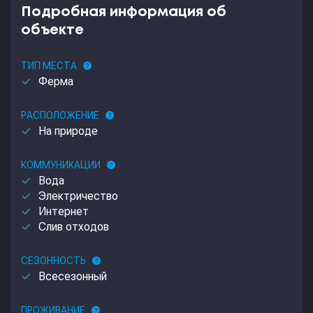
Подробная информация об
объекте
ТИП МЕСТА
help
done
Ферма
РАСПОЛОЖЕНИЕ
help
done
На природе
КОММУНИКАЦИИ
help
done
Вода
done
Электричество
done
Интернет
done
Слив отходов
СЕЗОННОСТЬ
help
done
Всесезонный
ПРОЖИВАНИЕ
help