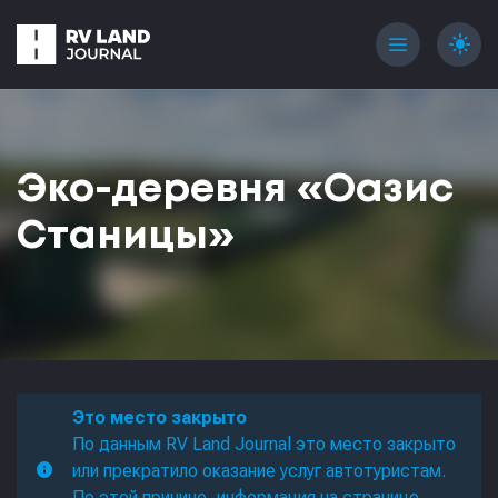
menu
light_mode
Эко-деревня «Оазис
Станицы»
Это место закрыто
По данным RV Land Journal это место закрыто
или прекратило оказание услуг автотуристам.
По этой причине, информация на странице