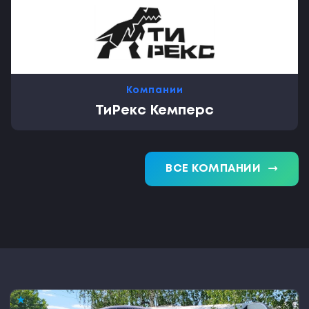
Компании
ТиРекс Кемперс
trending_flat
ВСЕ КОМПАНИИ
★