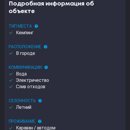
Подробная информация об
объекте
ТИП МЕСТА
help
done
Кемпинг
РАСПОЛОЖЕНИЕ
help
done
В городе
КОММУНИКАЦИИ
help
done
Вода
done
Электричество
done
Слив отходов
СЕЗОННОСТЬ
help
done
Летний
ПРОЖИВАНИЕ
help
done
Караван / автодом