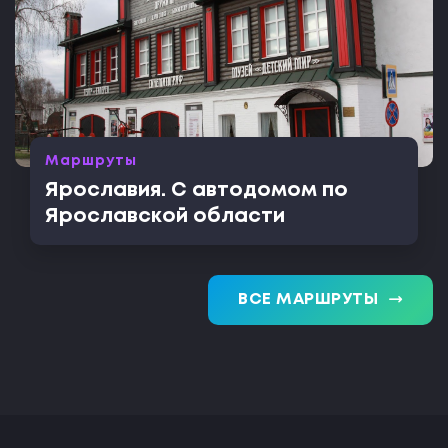
Маршруты
Ярославия. С автодомом по
Ярославской области
trending_flat
ВСЕ МАРШРУТЫ