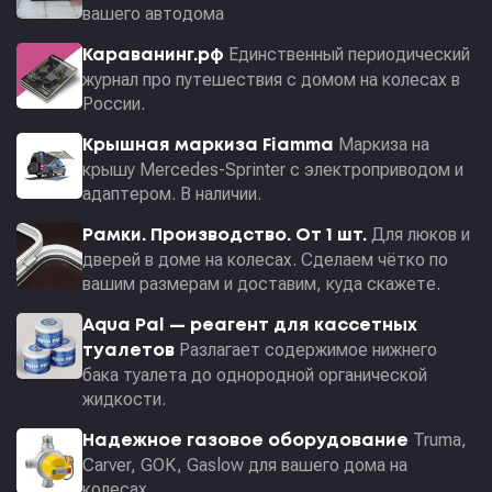
вашего автодома
Единственный периодический
Караванинг.рф
журнал про путешествия с домом на колесах в
России.
Маркиза на
Крышная маркиза Fiamma
крышу Mercedes-Sprinter с электроприводом и
адаптером. В наличии.
Для люков и
Рамки. Производство. От 1 шт.
дверей в доме на колесах. Сделаем чётко по
вашим размерам и доставим, куда скажете.
Aqua Pal — pеагент для кассетных
Разлагает содержимое нижнего
туалетов
бака туалета до однородной органической
жидкости.
Truma,
Надежное газовое оборудование
Carver, GOK, Gaslow для вашего дома на
колесах