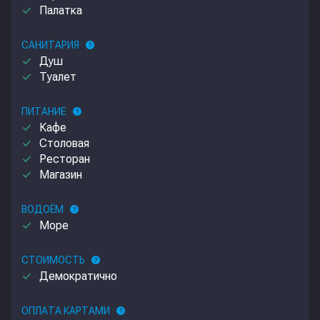
done
Палатка
САНИТАРИЯ
help
done
Душ
done
Туалет
ПИТАНИЕ
help
done
Кафе
done
Столовая
done
Ресторан
done
Магазин
ВОДОЁМ
help
done
Море
СТОИМОСТЬ
help
done
Демократично
ОПЛАТА КАРТАМИ
help