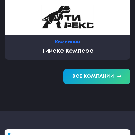
Компании
ТиРекс Кемперс
trending_flat
ВСЕ КОМПАНИИ
★