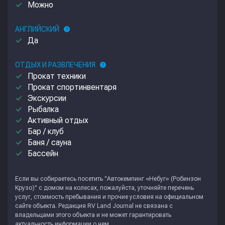
done
Можно
АНГЛИЙСКИЙ
help
done
Да
ОТДЫХ И РАЗВЛЕЧЕНИЯ
help
done
Прокат техники
done
Прокат спортинвентаря
done
Экскурсии
done
Рыбалка
done
Активный отдых
done
Бар / клуб
done
Баня / сауна
done
Бассейн
Если вы собираетесь посетить "Автокемпинг «Небуг» (Робинзон
Крузо)" с домом на колесах, пожалуйста, уточняйте перечень
услуг, стоимость пребывания и прочие условия на официальном
сайте объекта. Редакция
RV Land Journal
не связана с
владельцами этого объекта и не может гарантировать
актуальность информации о нем.