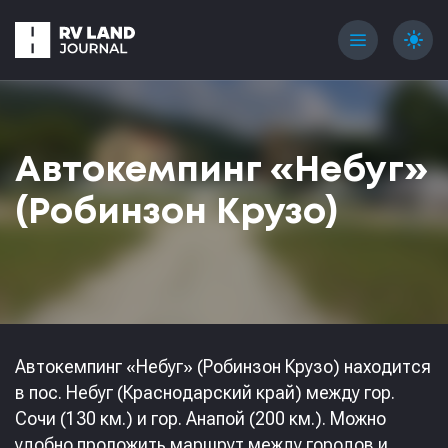
menu
light_mode
Автокемпинг «Небуг»
(Робинзон Крузо)
Автокемпинг «Небуг» (Робинзон Крузо) находится
в пос. Небуг (Краснодарский край) между гор.
Сочи (130 км.) и гор. Анапой (200 км.). Можно
удобно проложить маршрут между городов и