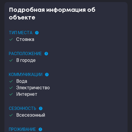
Подробная информация об
объекте
ТИП МЕСТА
help
done
Стоянка
РАСПОЛОЖЕНИЕ
help
done
В городе
КОММУНИКАЦИИ
help
done
Вода
done
Электричество
done
Интернет
СЕЗОННОСТЬ
help
done
Всесезонный
ПРОЖИВАНИЕ
help