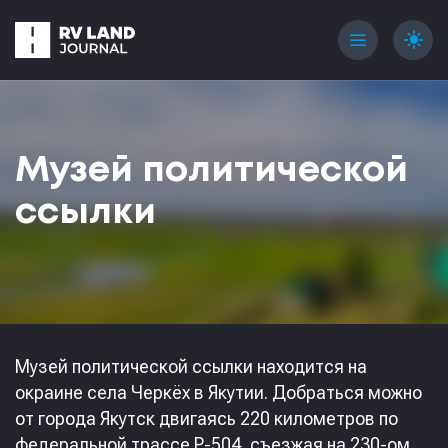
menu
light_mode
Музей политической
ссылки
Музей политической ссылки находится на
окраине села Черкёх в Якутии. Добраться можно
от города Якутск двигаясь 220 километров по
федеральной трассе Р-504, съезжая на 230-ом