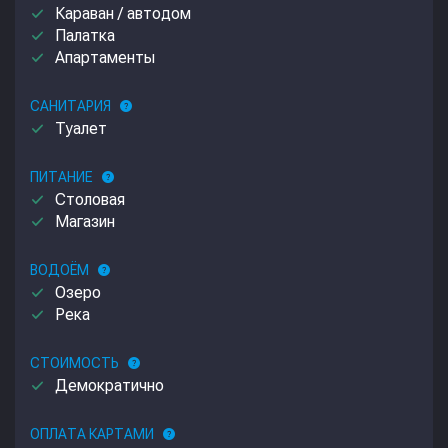
done
Караван / автодом
done
Палатка
done
Апартаменты
САНИТАРИЯ
help
done
Туалет
ПИТАНИЕ
help
done
Столовая
done
Магазин
ВОДОЁМ
help
done
Озеро
done
Река
СТОИМОСТЬ
help
done
Демократично
ОПЛАТА КАРТАМИ
help