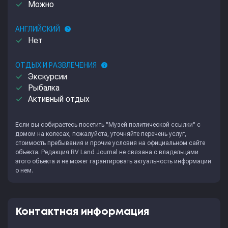
done
Можно
АНГЛИЙСКИЙ
help
done
Нет
ОТДЫХ И РАЗВЛЕЧЕНИЯ
help
done
Экскурсии
done
Рыбалка
done
Активный отдых
Если вы собираетесь посетить "Музей политической ссылки" с
домом на колесах, пожалуйста, уточняйте перечень услуг,
стоимость пребывания и прочие условия на официальном сайте
объекта. Редакция
RV Land Journal
не связана с владельцами
этого объекта и не может гарантировать актуальность информации
о нем.
Контактная информация