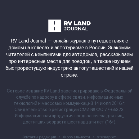
RV Land Journal
— онлайн-журнал о путешествиях с
домом на колесах и автотуризме в России. Знакомим
читателей с кемпингами для автодомов, рассказываем
про интересные места для поездок, а также изучаем
быстрорастущую индустрию автопутешествий в нашей
стране.
Сетевое издание RV Land зарегистрировано в Федеральной
службе по надзору в сфере связи, информационных
технологий и массовых коммуникаций 14 июля 2016 г.
Свидетельство о регистрации СМИ № ФС 77-66373.
Информационная продукция предназначена для лиц,
достигших возраста шестнадцати лет (16+).
Контакты редакции
•
Формальности
•
sitemap.xml