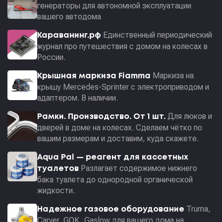
генераторы для автономной эксплуатации
вашего автодома
Единственный периодический
Караванинг.рф
журнал про путешествия с домом на колесах в
России.
Маркиза на
Крышная маркиза Fiamma
крышу Mercedes-Sprinter с электроприводом и
адаптером. В наличии.
Для люков и
Рамки. Производство. От 1 шт.
дверей в доме на колесах. Сделаем чётко по
вашим размерам и доставим, куда скажете.
Aqua Pal — pеагент для кассетных
Разлагает содержимое нижнего
туалетов
бака туалета до однородной органической
жидкости.
Truma,
Надежное газовое оборудование
Carver, GOK, Gaslow для вашего дома на