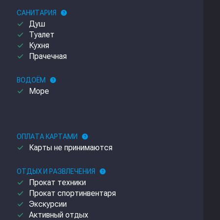
САНИТАРИЯ
help
done
Душ
done
Туалет
done
Кухня
done
Прачечная
ВОДОЁМ
help
done
Море
ОПЛАТА КАРТАМИ
help
done
Карты не принимаются
ОТДЫХ И РАЗВЛЕЧЕНИЯ
help
done
Прокат техники
done
Прокат спортинвентаря
done
Экскурсии
done
Активный отдых