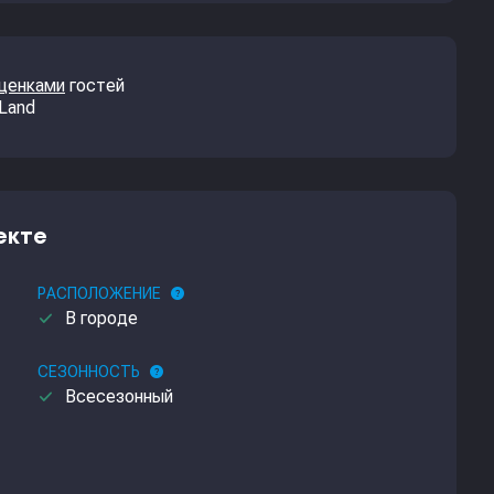
оценками
гостей
 Land
екте
РАСПОЛОЖЕНИЕ
help
done
В городе
СЕЗОННОСТЬ
help
done
Всесезонный