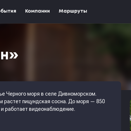
обытия
Компании
Маршруты
он»
ье Черного моря в селе Дивноморском.
ом растет пицундская сосна. До моря — 850
я и работает видеонаблюдение.