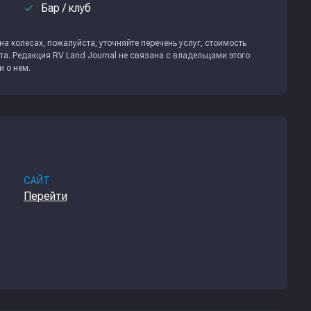
done
Бар / клуб
а колесах, пожалуйста, уточняйте перечень услуг, стоимость
та. Редакция
RV Land Journal
не связана с владельцами этого
и о нем.
САЙТ
Перейти