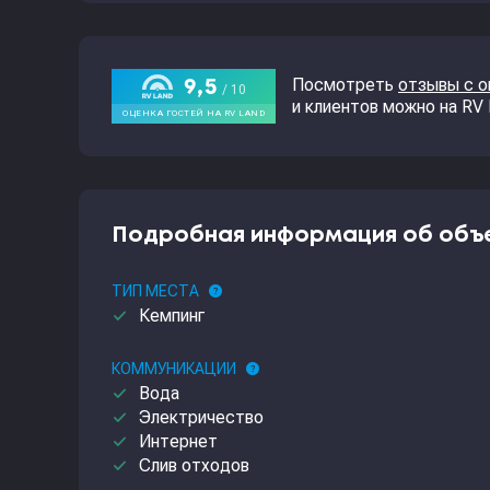
Посмотреть
отзывы с 
и клиентов можно на RV
Подробная информация об объ
ТИП МЕСТА
help
done
Кемпинг
КОММУНИКАЦИИ
help
done
Вода
done
Электричество
done
Интернет
done
Слив отходов