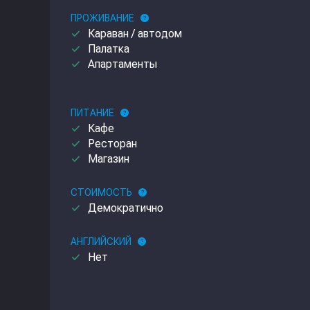
ПРОЖИВАНИЕ
help
done
Караван / автодом
done
Палатка
done
Апартаменты
ПИТАНИЕ
help
done
Кафе
done
Ресторан
done
Магазин
СТОИМОСТЬ
help
done
Демократично
АНГЛИЙСКИЙ
help
done
Нет