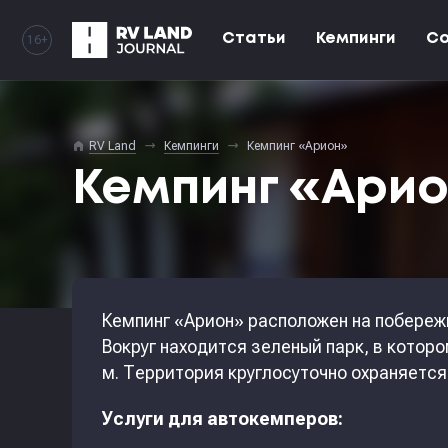
Статьи
Кемпинги
С
16+
home
RV Land
Кемпинги
Кемпинг «Арион»
Кемпинг «Ари
Кемпинг «Арион» расположен на побереж
Вокруг находится зеленый парк, в котор
м.
Территория круглосуточно охраняетс
Услуги для автокемперов: