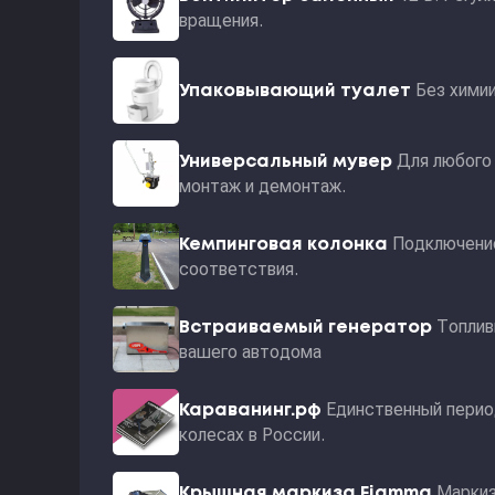
вращения.
Без хими
Упаковывающий туалет
Для любого 
Универсальный мувер
монтаж и демонтаж.
Подключение
Кемпинговая колонка
соответствия.
Топлив
Встраиваемый генератор
вашего автодома
Единственный перио
Караванинг.рф
колесах в России.
Маркиз
Крышная маркиза Fiamma