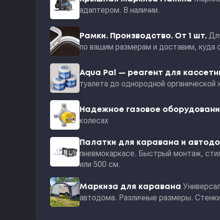
адаптером. В наличии.
Дл
Рамки. Производство. От 1 шт.
по вашим размерам и доставим, куда 
Aqua Pal — pеагент для кассет
туалета до однородной органической 
Надежное газовое оборудован
колесах
Палатки для каравана и автод
пневмокаркасе. Быстрый монтаж, стил
или 500 см.
Универсал
Маркиза для каравана
автодома. Различные размеры. Стенки 