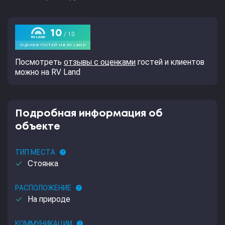
Посмотреть
отзывы с оценками
гостей и клиентов
можно на RV Land
Подробная информация об
объекте
ТИП МЕСТА
help
done
Стоянка
РАСПОЛОЖЕНИЕ
help
done
На природе
КОММУНИКАЦИИ
help