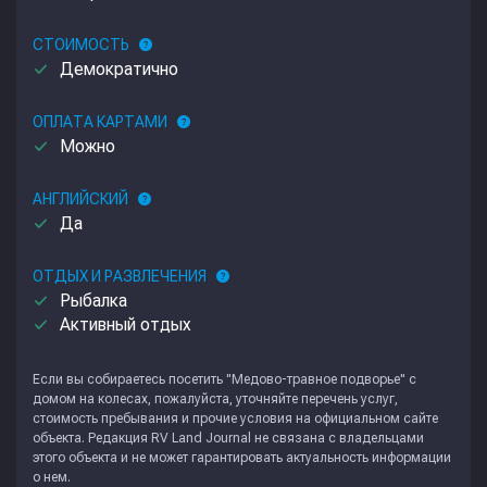
СТОИМОСТЬ
help
done
Демократично
ОПЛАТА КАРТАМИ
help
done
Можно
АНГЛИЙСКИЙ
help
done
Да
ОТДЫХ И РАЗВЛЕЧЕНИЯ
help
done
Рыбалка
done
Активный отдых
Если вы собираетесь посетить "Медово-травное подворье" с
домом на колесах, пожалуйста, уточняйте перечень услуг,
стоимость пребывания и прочие условия на официальном сайте
объекта. Редакция
RV Land Journal
не связана с владельцами
этого объекта и не может гарантировать актуальность информации
о нем.