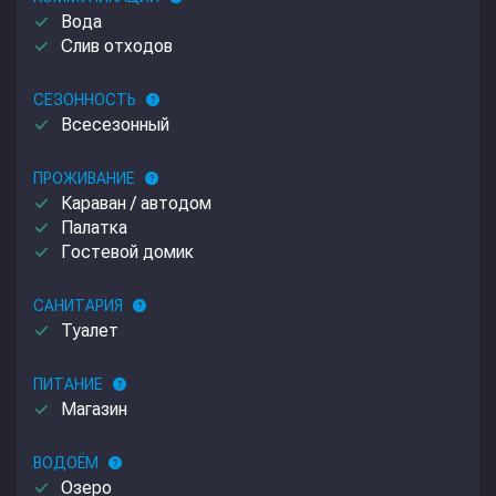
done
Вода
done
Слив отходов
СЕЗОННОСТЬ
help
done
Всесезонный
ПРОЖИВАНИЕ
help
done
Караван / автодом
done
Палатка
done
Гостевой домик
САНИТАРИЯ
help
done
Туалет
ПИТАНИЕ
help
done
Магазин
ВОДОЁМ
help
done
Озеро