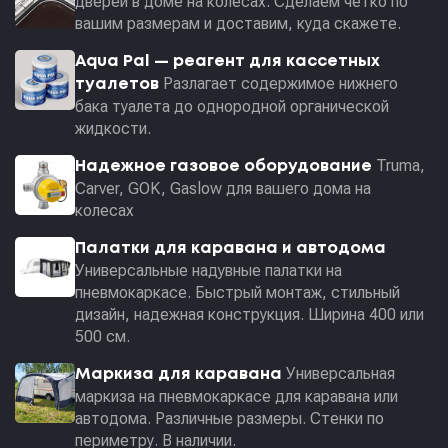
дверей в доме на колесах. Сделаем чётко по
вашим размерам и доставим, куда скажете.
Aqua Pal — pеагент для кассетных
Разлагает содержимое нижнего
туалетов
бака туалета до однородной органической
жидкости.
Truma,
Надежное газовое оборудование
Carver, GOK, Gaslow для вашего дома на
колесах
Палатки для каравана и автодома
Универсальные надувные палатки на
пневмокаркасе. Быстрый монтаж, стильный
дизайн, надежная конструкция. Ширина 400 или
500 см.
Универсальная
Маркиза для каравана
маркиза на пневмокаркасе для каравана или
автодома. Различные размеры. Стенки по
периметру. В наличии.