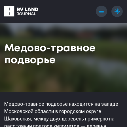
menu
light_mode
Медово-травное
подворье
Медово-травное подворье находится на западе
Московской области в городском округе
Шаховская, между двух деревень примерно на
расстоянии полтора километра — деревня