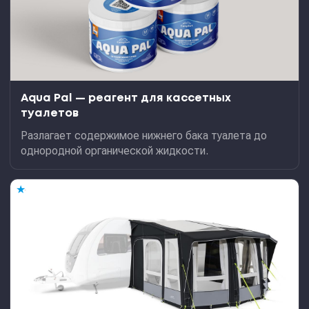
Aqua Pal — pеагент для кассетных
туалетов
Разлагает содержимое нижнего бака туалета до
однородной органической жидкости.
★