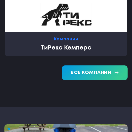
Компании
ТиРекс Кемперс
trending_flat
ВСЕ КОМПАНИИ
★