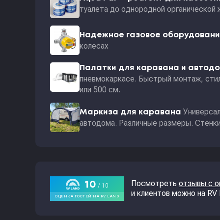
туалета до однородной органической 
Надежное газовое оборудован
колесах
Палатки для каравана и автод
пневмокаркасе. Быстрый монтаж, стил
или 500 см.
Универсал
Маркиза для каравана
автодома. Различные размеры. Стенки 
Посмотреть
отзывы с 
и клиентов можно на RV