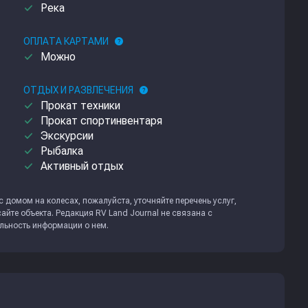
done
Река
ОПЛАТА КАРТАМИ
help
done
Можно
ОТДЫХ И РАЗВЛЕЧЕНИЯ
help
done
Прокат техники
done
Прокат спортинвентаря
done
Экскурсии
done
Рыбалка
done
Активный отдых
 домом на колесах, пожалуйста, уточняйте перечень услуг,
айте объекта. Редакция
RV Land Journal
не связана с
альность информации о нем.