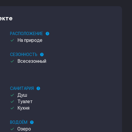
екте
РАСПОЛОЖЕНИЕ
help
done
На природе
СЕЗОННОСТЬ
help
done
Всесезонный
САНИТАРИЯ
help
done
Душ
done
Туалет
done
Кухня
ВОДОЁМ
help
done
Озеро