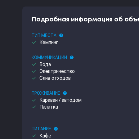
Подробная информация об объ
ТИП МЕСТА
help
done
Кемпинг
КОММУНИКАЦИИ
help
done
Вода
done
Электричество
done
Слив отходов
ПРОЖИВАНИЕ
help
done
Караван / автодом
done
Палатка
ПИТАНИЕ
help
done
Кафе