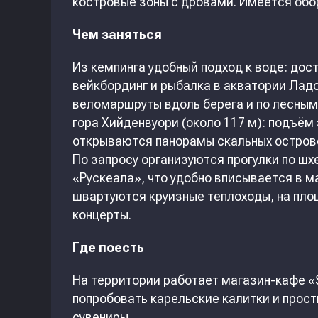
костровые зоны с дровами. Имеется обор
Чем заняться
Из кемпинга удобный подход к воде: дос
вейкбординг и рыбалка в акватории Ладо
веломаршруты вдоль берега и по лесным
гора Хийденвуори (около 117 м): подъём 
открываются панорамы скальных остров
По запросу организуются прогулки по шх
«Рускеала», что удобно вписывается в м
швартуются круизные теплоходы, на пл
концерты.
Где поесть
На территории работает магазин-кафе «S
попробовать карельские калитки и прост
сувениры.