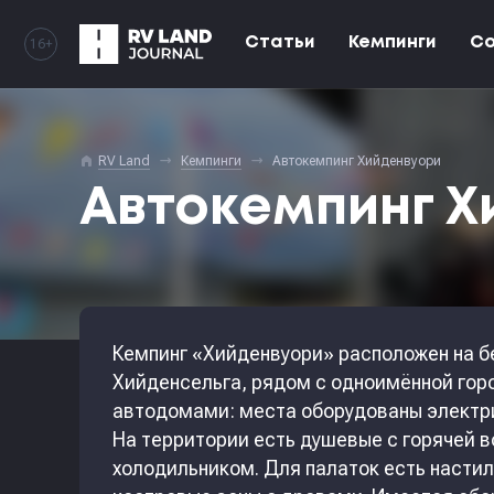
Статьи
Кемпинги
С
16+
home
RV Land
Кемпинги
Автокемпинг Хийденвуори
Автокемпинг Х
Кемпинг «Хийденвуори» расположен на б
Хийденсельга, рядом с одноимённой гор
автодомами: места оборудованы электри
На территории есть душевые с горячей в
холодильником. Для палаток есть настил