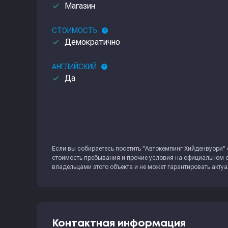
done
Магазин
СТОИМОСТЬ
help
done
Демократично
АНГЛИЙСКИЙ
help
done
Да
Если вы собираетесь посетить "Автокемпинг Хийденвуори" с
стоимость пребывания и прочие условия на официальном с
владельцами этого объекта и не может гарантировать акту
Контактная информация