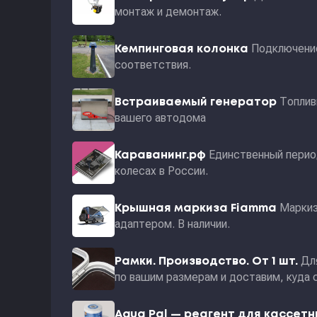
монтаж и демонтаж.
Подключение
Кемпинговая колонка
соответствия.
Топлив
Встраиваемый генератор
вашего автодома
Единственный перио
Караванинг.рф
колесах в России.
Маркиз
Крышная маркиза Fiamma
адаптером. В наличии.
Дл
Рамки. Производство. От 1 шт.
по вашим размерам и доставим, куда 
Aqua Pal — pеагент для кассет