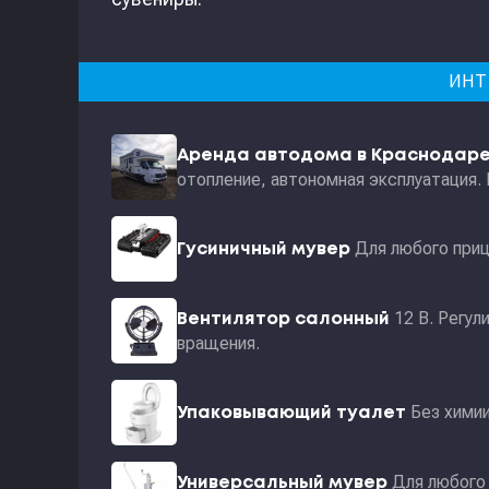
ИНТ
Аренда автодома в Краснодар
отопление, автономная эксплуатация.
Для любого приц
Гусиничный мувер
12 В. Регул
Вентилятор салонный
вращения.
Без хими
Упаковывающий туалет
Для любого 
Универсальный мувер