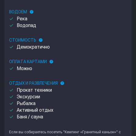
ВОДОЁМ
help
done
Река
done
Водопад
СТОИМОСТЬ
help
done
Демократично
ОПЛАТА КАРТАМИ
help
done
Можно
ОТДЫХ И РАЗВЛЕЧЕНИЯ
help
done
Прокат техники
done
Экскурсии
done
Рыбалка
done
Активный отдых
done
Баня / сауна
Если вы собираетесь посетить "Кемпинг «Гранитный каньон»" с