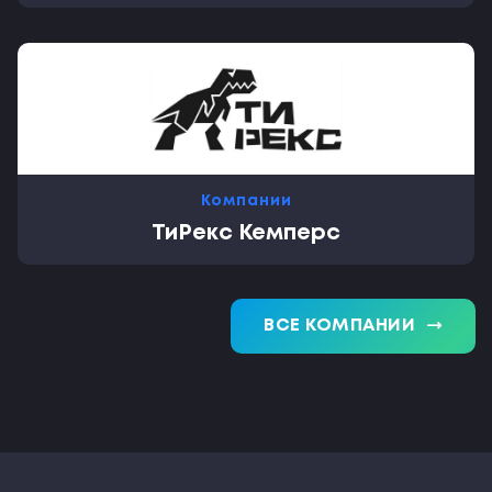
Компании
ТиРекс Кемперс
trending_flat
ВСЕ КОМПАНИИ