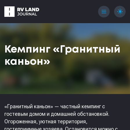
menu
light_mode
Кемпинг «Гранитный
каньон»
«Гранитный каньон» — частный кемпинг с
гостевым домом и домашней обстановкой.
Огороженная, уютная территория,
гостеприимные хозяева. Остановится можно с