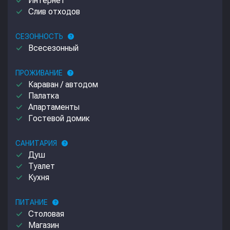
done
Интернет
done
Слив отходов
СЕЗОННОСТЬ
help
done
Всесезонный
ПРОЖИВАНИЕ
help
done
Караван / автодом
done
Палатка
done
Апартаменты
done
Гостевой домик
САНИТАРИЯ
help
done
Душ
done
Туалет
done
Кухня
ПИТАНИЕ
help
done
Столовая
done
Магазин