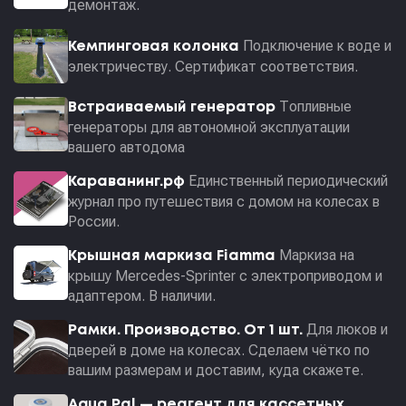
демонтаж.
Подключение к воде и
Кемпинговая колонка
электричеству. Сертификат соответствия.
Топливные
Встраиваемый генератор
генераторы для автономной эксплуатации
вашего автодома
Единственный периодический
Караванинг.рф
журнал про путешествия с домом на колесах в
России.
Маркиза на
Крышная маркиза Fiamma
крышу Mercedes-Sprinter с электроприводом и
адаптером. В наличии.
Для люков и
Рамки. Производство. От 1 шт.
дверей в доме на колесах. Сделаем чётко по
вашим размерам и доставим, куда скажете.
Aqua Pal — pеагент для кассетных