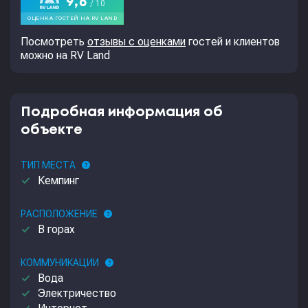
Посмотреть
отзывы с оценками
гостей и клиентов
можно на RV Land
Подробная информация об
объекте
ТИП МЕСТА
help
done
Кемпинг
РАСПОЛОЖЕНИЕ
help
done
В горах
КОММУНИКАЦИИ
help
done
Вода
done
Электричество