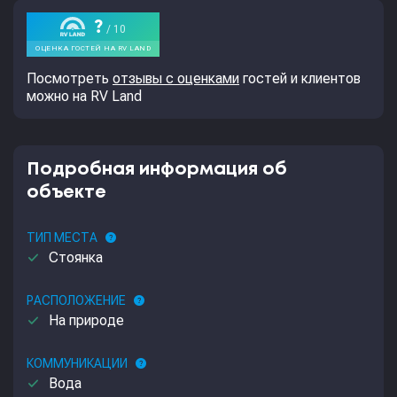
Посмотреть
отзывы с оценками
гостей и клиентов
можно на RV Land
Подробная информация об
объекте
ТИП МЕСТА
help
done
Стоянка
РАСПОЛОЖЕНИЕ
help
done
На природе
КОММУНИКАЦИИ
help
done
Вода