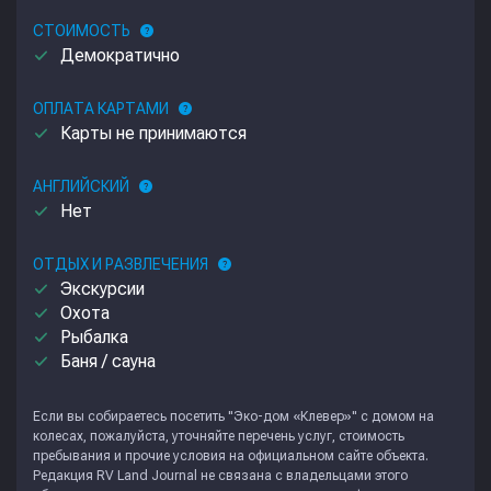
СТОИМОСТЬ
help
done
Демократично
ОПЛАТА КАРТАМИ
help
done
Карты не принимаются
АНГЛИЙСКИЙ
help
done
Нет
ОТДЫХ И РАЗВЛЕЧЕНИЯ
help
done
Экскурсии
done
Охота
done
Рыбалка
done
Баня / сауна
Если вы собираетесь посетить "Эко-дом «Клевер»" с домом на
колесах, пожалуйста, уточняйте перечень услуг, стоимость
пребывания и прочие условия на официальном сайте объекта.
Редакция
RV Land Journal
не связана с владельцами этого