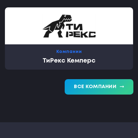
Компании
ТиРекс Кемперс
trending_flat
ВСЕ КОМПАНИИ