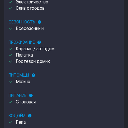
done
Электричество
done
Слив отходов
СЕЗОННОСТЬ
help
done
Всесезонный
ПРОЖИВАНИЕ
help
done
Караван / автодом
done
Палатка
done
Гостевой домик
ПИТОМЦЫ
help
done
Можно
ПИТАНИЕ
help
done
Столовая
ВОДОЁМ
help
done
Река