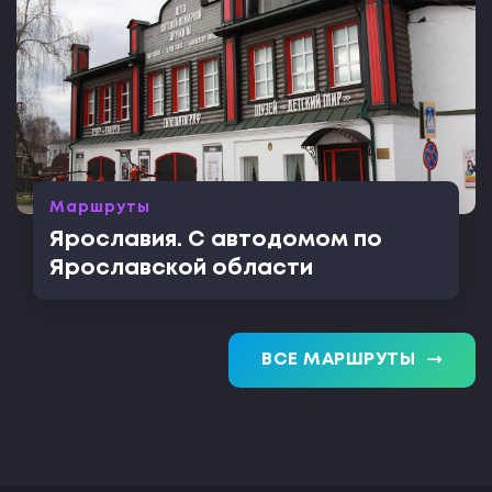
Маршруты
Ярославия. С автодомом по
Ярославской области
trending_flat
ВСЕ МАРШРУТЫ