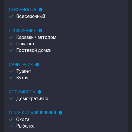
СЕЗОННОСТЬ
help
done
Всесезонный
ПРОЖИВАНИЕ
help
done
Караван / автодом
done
Палатка
done
Гостевой домик
САНИТАРИЯ
help
done
Туалет
done
Кухня
СТОИМОСТЬ
help
done
Демократично
ОТДЫХ И РАЗВЛЕЧЕНИЯ
help
done
Охота
done
Рыбалка