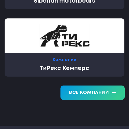
Siberian motorbears
Компании
ТиРекс Кемперс
trending_flat
ВСЕ КОМПАНИИ