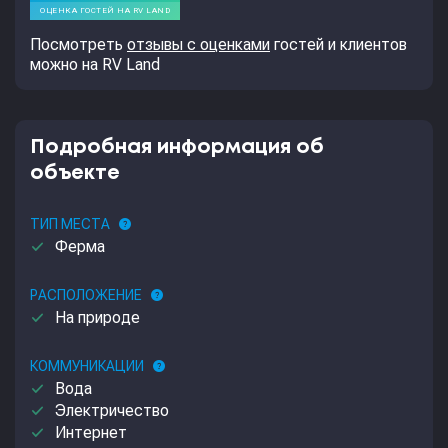
Посмотреть
отзывы с оценками
гостей и клиентов
можно на RV Land
Подробная информация об
объекте
ТИП МЕСТА
help
done
Ферма
РАСПОЛОЖЕНИЕ
help
done
На природе
КОММУНИКАЦИИ
help
done
Вода
done
Электричество
done
Интернет