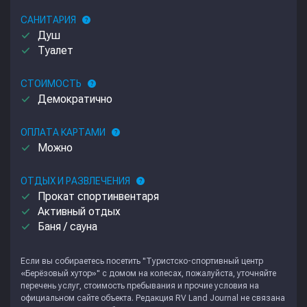
САНИТАРИЯ
help
done
Душ
done
Туалет
СТОИМОСТЬ
help
done
Демократично
ОПЛАТА КАРТАМИ
help
done
Можно
ОТДЫХ И РАЗВЛЕЧЕНИЯ
help
done
Прокат спортинвентаря
done
Активный отдых
done
Баня / сауна
Если вы собираетесь посетить "Туристско-спортивный центр
«Берёзовый хутор»" с домом на колесах, пожалуйста, уточняйте
перечень услуг, стоимость пребывания и прочие условия на
официальном сайте объекта. Редакция
RV Land Journal
не связана