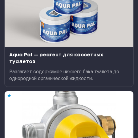
Aqua Pal — pеагент для кассетных
туалетов
Разлагает содержимое нижнего бака туалета до
однородной органической жидкости.
★