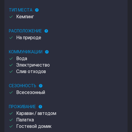
ТИП МЕСТА
help
done
Кемпинг
РАСПОЛОЖЕНИЕ
help
done
На природе
КОММУНИКАЦИИ
help
done
Вода
done
Электричество
done
Слив отходов
СЕЗОННОСТЬ
help
done
Всесезонный
ПРОЖИВАНИЕ
help
done
Караван / автодом
done
Палатка
done
Гостевой домик