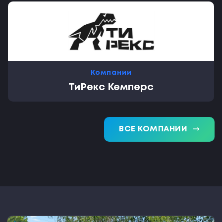
Компании
ТиРекс Кемперс
trending_flat
ВСЕ КОМПАНИИ