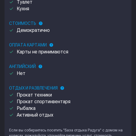
done
Туалет
done
Кухня
СТОИМОСТЬ
help
done
Демократично
ОПЛАТА КАРТАМИ
help
done
Карты не принимаются
АНГЛИЙСКИЙ
help
done
Нет
ОТДЫХ И РАЗВЛЕЧЕНИЯ
help
done
Прокат техники
done
Прокат спортинвентаря
done
Рыбалка
done
Активный отдых
Если вы собираетесь посетить "База отдыха Радуга" с домом на
колесах, пожалуйста, уточняйте перечень услуг, стоимость