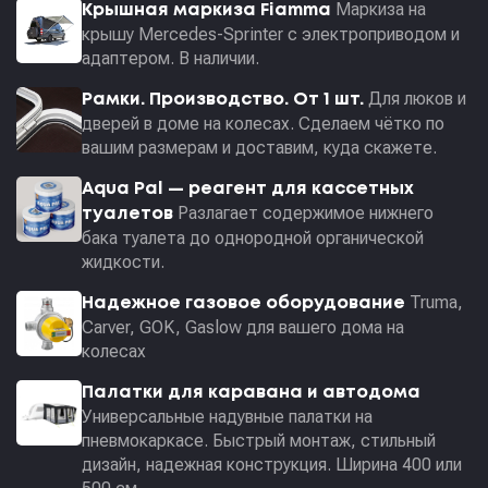
Маркиза на
Крышная маркиза Fiamma
крышу Mercedes-Sprinter с электроприводом и
адаптером. В наличии.
Для люков и
Рамки. Производство. От 1 шт.
дверей в доме на колесах. Сделаем чётко по
вашим размерам и доставим, куда скажете.
Aqua Pal — pеагент для кассетных
Разлагает содержимое нижнего
туалетов
бака туалета до однородной органической
жидкости.
Truma,
Надежное газовое оборудование
Carver, GOK, Gaslow для вашего дома на
колесах
Палатки для каравана и автодома
Универсальные надувные палатки на
пневмокаркасе. Быстрый монтаж, стильный
дизайн, надежная конструкция. Ширина 400 или