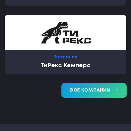
Компании
ТиРекс Кемперс
trending_flat
ВСЕ КОМПАНИИ