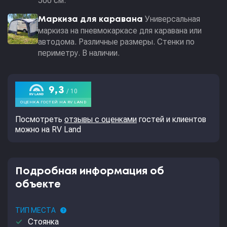
500 см.
Универсальная
Маркиза для каравана
маркиза на пневмокаркасе для каравана или
автодома. Различные размеры. Стенки по
периметру. В наличии.
Посмотреть
отзывы с оценками
гостей и клиентов
можно на RV Land
Подробная информация об
объекте
ТИП МЕСТА
help
done
Стоянка