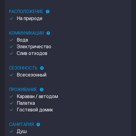
РАСПОЛОЖЕНИЕ
help
done
На природе
КОММУНИКАЦИИ
help
done
Вода
done
Электричество
done
Слив отходов
СЕЗОННОСТЬ
help
done
Всесезонный
ПРОЖИВАНИЕ
help
done
Караван / автодом
done
Палатка
done
Гостевой домик
САНИТАРИЯ
help
done
Душ