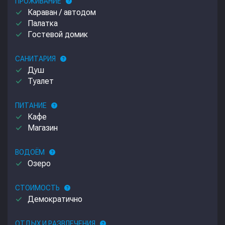
ПРОЖИВАНИЕ
help
done
Караван / автодом
done
Палатка
done
Гостевой домик
САНИТАРИЯ
help
done
Душ
done
Туалет
ПИТАНИЕ
help
done
Кафе
done
Магазин
ВОДОЁМ
help
done
Озеро
СТОИМОСТЬ
help
done
Демократично
ОТДЫХ И РАЗВЛЕЧЕНИЯ
help