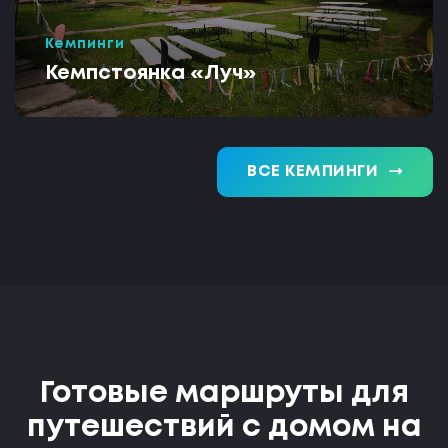
Кемпинги
Кемпстоянка «Луч»
trending_flat
ВСЕ КЕМПИНГИ
Готовые маршруты для
путешествий с домом на