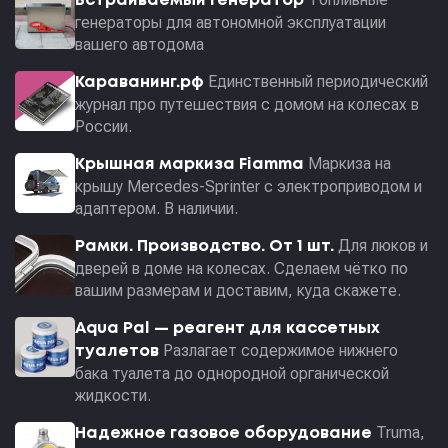
Встраиваемый генератор
генераторы для автономной эксплуатации
вашего автодома
Единственный периодический
Караванинг.рф
журнал про путешествия с домом на колесах в
России.
Маркиза на
Крышная маркиза Fiamma
крышу Mercedes-Sprinter с электроприводом и
адаптером. В наличии.
Для люков и
Рамки. Производство. От 1 шт.
дверей в доме на колесах. Сделаем чётко по
вашим размерам и доставим, куда скажете.
Aqua Pal — pеагент для кассетных
Разлагает содержимое нижнего
туалетов
бака туалета до однородной органической
жидкости.
Truma,
Надежное газовое оборудование