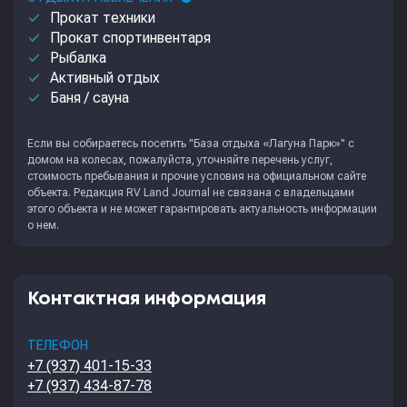
done
Прокат техники
done
Прокат спортинвентаря
done
Рыбалка
done
Активный отдых
done
Баня / сауна
Если вы собираетесь посетить "База отдыха «Лагуна Парк»" с
домом на колесах, пожалуйста, уточняйте перечень услуг,
стоимость пребывания и прочие условия на официальном сайте
объекта. Редакция
RV Land Journal
не связана с владельцами
этого объекта и не может гарантировать актуальность информации
о нем.
Контактная информация
ТЕЛЕФОН
+7 (937) 401-15-33
+7 (937) 434-87-78