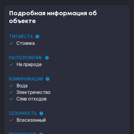
Подробная информация об
объекте
ТИП МЕСТА
help
done
Стоянка
РАСПОЛОЖЕНИЕ
help
done
На природе
КОММУНИКАЦИИ
help
done
Вода
done
Электричество
done
Слив отходов
СЕЗОННОСТЬ
help
done
Всесезонный