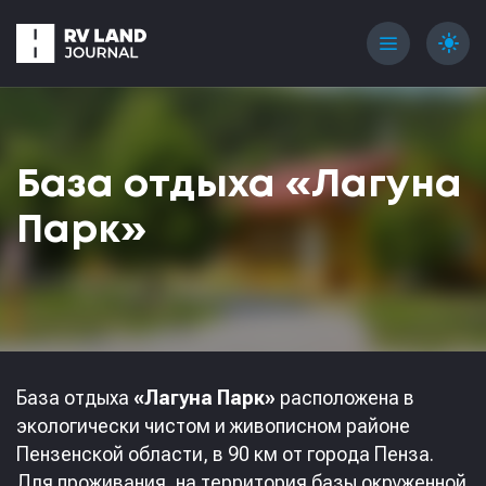
menu
light_mode
База отдыха «Лагуна
Парк»
База отдыха
«Лагуна Парк»
расположена в
экологически чистом и живописном районе
Пензенской области, в 90 км от города Пенза.
Для проживания, на территория базы окруженной