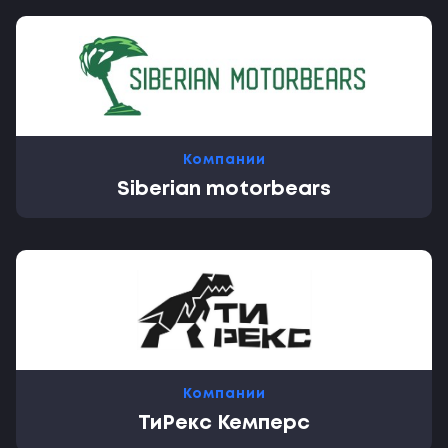
Компании
Siberian motorbears
Компании
ТиРекс Кемперс