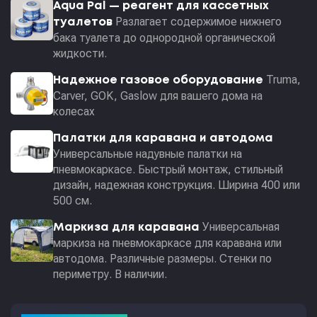
Aqua Pal — pеагент для кассетных
Разлагает содержимое нижнего
туалетов
бака туалета до однородной органической
жидкости.
Truma,
Надежное газовое оборудование
Carver, GOK, Gaslow для вашего дома на
колесах
Палатки для каравана и автодома
Универсальные надувные палатки на
пневмокаркасе. Быстрый монтаж, стильный
дизайн, надежная конструкция. Ширина 400 или
500 см.
Универсальная
Маркиза для каравана
маркиза на пневмокаркасе для каравана или
автодома. Различные размеры. Стенки по
периметру. В наличии.