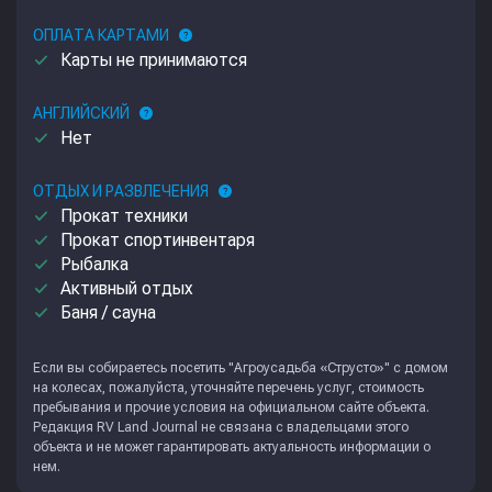
ОПЛАТА КАРТАМИ
help
done
Карты не принимаются
АНГЛИЙСКИЙ
help
done
Нет
ОТДЫХ И РАЗВЛЕЧЕНИЯ
help
done
Прокат техники
done
Прокат спортинвентаря
done
Рыбалка
done
Активный отдых
done
Баня / сауна
Если вы собираетесь посетить "Агроусадьба «Струсто»" с домом
на колесах, пожалуйста, уточняйте перечень услуг, стоимость
пребывания и прочие условия на официальном сайте объекта.
Редакция
RV Land Journal
не связана с владельцами этого
объекта и не может гарантировать актуальность информации о
нем.