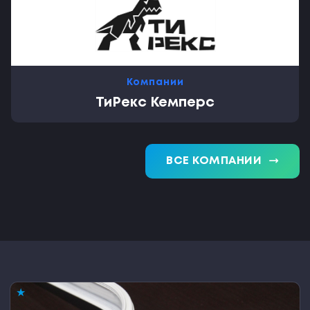
Компании
ТиРекс Кемперс
trending_flat
ВСЕ КОМПАНИИ
★