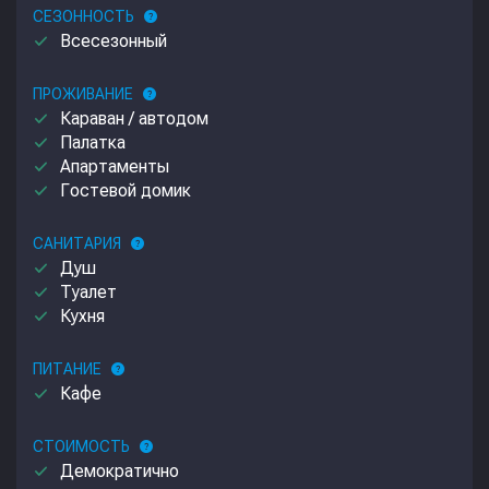
СЕЗОННОСТЬ
help
done
Всесезонный
ПРОЖИВАНИЕ
help
done
Караван / автодом
done
Палатка
done
Апартаменты
done
Гостевой домик
САНИТАРИЯ
help
done
Душ
done
Туалет
done
Кухня
ПИТАНИЕ
help
done
Кафе
СТОИМОСТЬ
help
done
Демократично