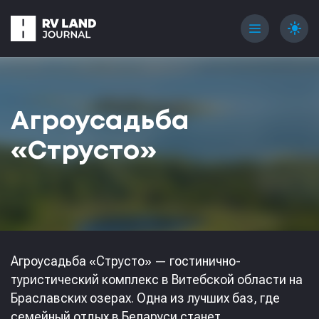
menu
light_mode
Агроусадьба
«Струсто»
Агроусадьба «Струсто» — гостинично-
туристический комплекс в Витебской области на
Браславских озерах. Одна из лучших баз, где
семейный отдых в Беларуси станет