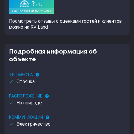
Посмотреть
отзывы с оценками
гостей и клиентов
можно на RV Land
Подробная информация об
объекте
ТИП МЕСТА
help
done
Стоянка
РАСПОЛОЖЕНИЕ
help
done
На природе
КОММУНИКАЦИИ
help
done
Электричество